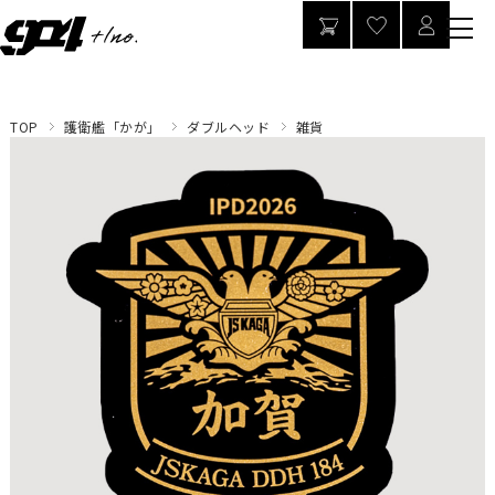
TOP
護衛艦「かが」
ダブルヘッド
雑貨