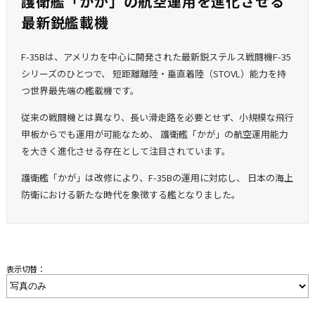
護衛艦「かが」の航空運用を進化させる
最新鋭艦載機
F-35Bは、アメリカを中心に開発された最新鋭ステルス戦闘機F-35
シリーズのひとつで、 短距離離陸・垂直着陸（STOVL）能力を持
つ世界最先端の艦載機です。
従来の戦闘機とは異なり、長い滑走路を必要とせず、小規模な飛行
甲板からでも運用が可能なため、 護衛艦「かが」の航空運用能力
を大きく進化させる存在として注目されています。
護衛艦「かが」は改修により、F-35Bの運用に対応し、 日本の海上
防衛における新たな時代を象徴する艦となりました。
表示切替：