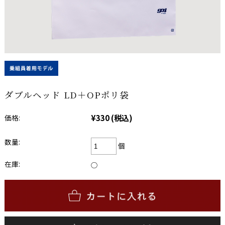
ダブルヘッド LD＋OPポリ袋
¥330
(税込)
価格:
数量:
個
在庫:
○