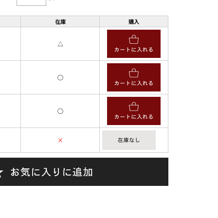
在庫
購入
△
○
○
×