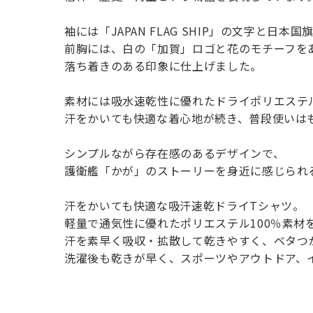
袖には
「JAPAN FLAG SHIP」
の文字と日本国
前胸には、白の
「加賀」ロゴ
と花のモチーフを
落ち着きのある印象に仕上げました。
素材には吸水速乾性に優れたドライポリエステ
汗をかいても快適な着心地が続き、普段使いは
シンプルながら存在感のあるデザインで、
護衛艦「かが」のストーリーを身近に感じられ
汗をかいても快適な
吸汗速乾ドライTシャツ
。
軽量で通気性に優れたポリエステル100％素材
汗を素早く吸収・拡散して乾きやすく、ベタつ
洗濯後も乾きが早く、スポーツやアウトドア、