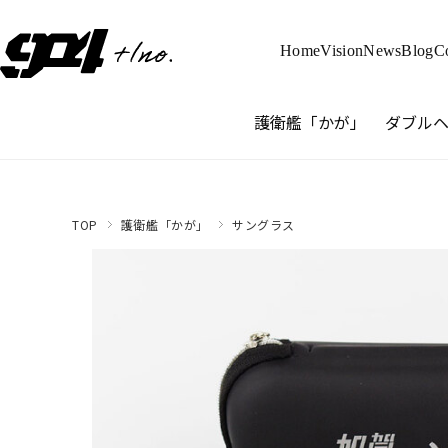
Home
Vision
News
Blog
C
護衛艦「かが」
ダブル
TOP
護衛艦「かが」
サングラス