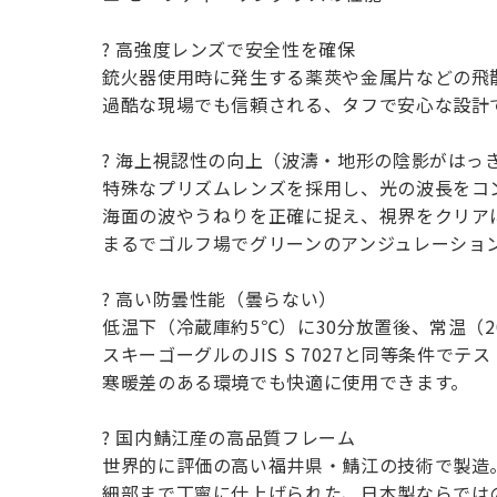
? 高強度レンズで安全性を確保
銃火器使用時に発生する薬莢や金属片などの飛
過酷な現場でも信頼される、タフで安心な設計
? 海上視認性の向上（波濤・地形の陰影がはっ
特殊なプリズムレンズを採用し、光の波長をコ
海面の波やうねりを正確に捉え、視界をクリア
まるでゴルフ場でグリーンのアンジュレーショ
? 高い防曇性能（曇らない）
低温下（冷蔵庫約5℃）に30分放置後、常温（
スキーゴーグルのJIS S 7027と同等条件でテ
寒暖差のある環境でも快適に使用できます。
? 国内鯖江産の高品質フレーム
世界的に評価の高い福井県・鯖江の技術で製造
細部まで丁寧に仕上げられた、日本製ならでは