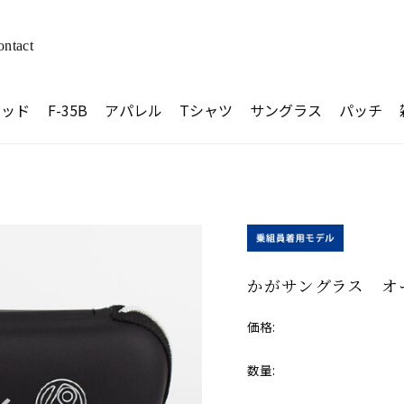
ontact
ヘッド
F-35B
アパレル
Tシャツ
サングラス
パッチ
かがサングラス オ
価格:
数量: