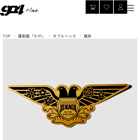
TOP
護衛艦「かが」
ダブルヘッド
雑貨