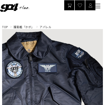
TOP
護衛艦「かが」
アパレル